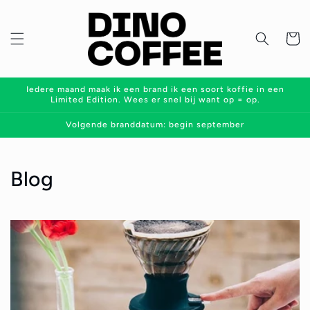
Meteen
naar de
content
Winkelwa
Iedere maand maak ik een brand ik een soort koffie in een
Limited Edition. Wees er snel bij want op = op.
Volgende branddatum: begin september
Blog