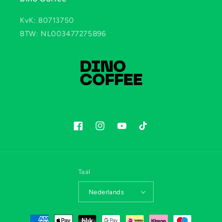
KvK: 80713750
BTW: NL003477275B96
Facebook
Instagram
YouTube
TikTok
Taal
Nederlands
Betaalmethoden