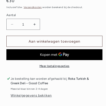
Normale
€30
prijs
Inclusief btw.
Verzendkosten
worden berekend bij de checkout.
Aantal
Aantal
Aantal
verlagen
verhogen
voor
voor
Hario
Hario
Aan winkelwagen toevoegen
V60
V60
Craft
Craft
Coffee
Coffee
maker
maker
set
set
Meer betalingsopties
Je bestelling kan worden afgehaald bij
Roka Turkish &
Greek Deli • Good Coffee
Meestal klaar binnen 2-4 dagen
Winkelgegevens bekijken