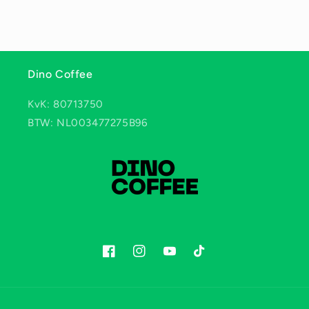
Dino Coffee
KvK: 80713750
BTW: NL003477275B96
Facebook
Instagram
YouTube
TikTok