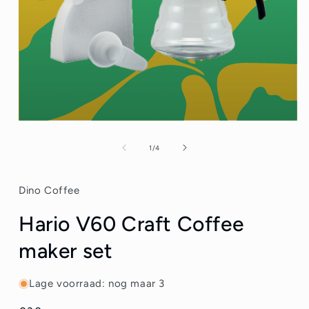
van
1
/
4
Dino Coffee
Hario V60 Craft Coffee
maker set
Lage voorraad: nog maar 3